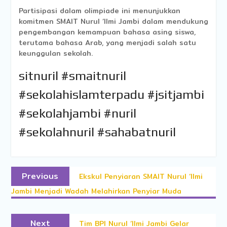
Partisipasi dalam olimpiade ini menunjukkan
komitmen SMAIT Nurul ‘Ilmi Jambi dalam mendukung
pengembangan kemampuan bahasa asing siswa,
terutama bahasa Arab, yang menjadi salah satu
keunggulan sekolah.
sitnuril #smaitnuril
#sekolahislamterpadu #jsitjambi
#sekolahjambi #nuril
#sekolahnuril #sahabatnuril
Post
Previous
Previous
Ekskul Penyiaran SMAIT Nurul ‘Ilmi
post:
navigation
Jambi Menjadi Wadah Melahirkan Penyiar Muda
Next
Next
Tim BPI Nurul ‘Ilmi Jambi Gelar
post: