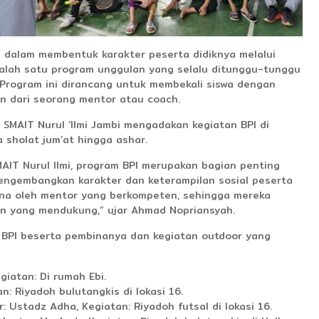
si dalam membentuk karakter peserta didiknya melalui
Salah satu program unggulan yang selalu ditunggu-tunggu
 Program ini dirancang untuk membekali siswa dengan
gan dari seorang mentor atau coach.
i SMAIT Nurul ‘Ilmi Jambi mengadakan kegiatan BPI di
a sholat jum’at hingga ashar.
AIT Nurul Ilmi, program BPI merupakan bagian penting
mengembangkan karakter dan keterampilan sosial peserta
ibina oleh mentor yang berkompeten, sehingga mereka
n yang mendukung,” ujar Ahmad Nopriansyah.
 BPI beserta pembinanya dan kegiatan outdoor yang
giatan: Di rumah Ebi.
n: Riyadoh bulutangkis di lokasi 16.
: Ustadz Adha, Kegiatan: Riyadoh futsal di lokasi 16.