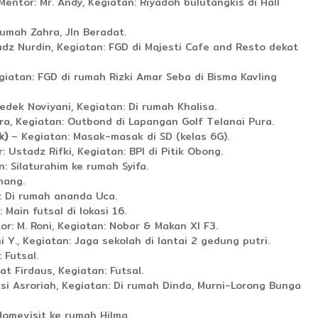
entor: Mr. Andy, Kegiatan: Riyadoh bulutangkis di Hall
rumah Zahra, Jln Beradat.
dz Nurdin, Kegiatan: FGD di Majesti Cafe and Resto dekat
giatan: FGD di rumah Rizki Amar Seba di Bisma Kavling
dek Noviyani, Kegiatan: Di rumah Khalisa.
ra, Kegiatan: Outbond di Lapangan Golf Telanai Pura.
k)
– Kegiatan: Masak-masak di SD (kelas 6G).
 Ustadz Rifki, Kegiatan: BPI di Pitik Obong.
: Silaturahim ke rumah Syifa.
nang.
: Di rumah ananda Uca.
Main futsal di lokasi 16.
r: M. Roni, Kegiatan: Nobar & Makan XI F3.
 Y., Kegiatan: Jaga sekolah di lantai 2 gedung putri.
 Futsal.
t Firdaus, Kegiatan: Futsal.
si Asroriah, Kegiatan: Di rumah Dinda, Murni-Lorong Bunga
Homevisit ke rumah Hilma.