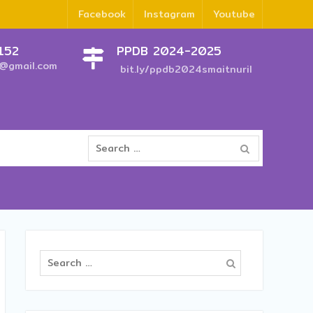
Facebook
Instagram
Youtube
152
PPDB 2024-2025
i@gmail.com
bit.ly/ppdb2024smaitnuril
Search
for:
Search
for: