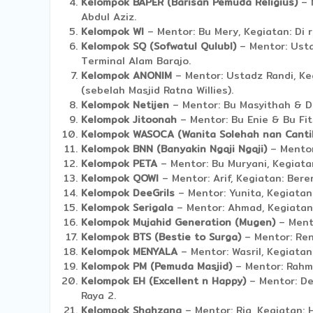
Kelompok BAPER (Barisan Pemuda Religius)
– M
Abdul Aziz.
Kelompok WI
– Mentor: Bu Mery, Kegiatan: Di 
Kelompok SQ (Sofwatul Qulubl)
– Mentor: Usta
Terminal Alam Barajo.
Kelompok ANONIM
– Mentor: Ustadz Randi, Ke
(sebelah Masjid Ratna Willies).
Kelompok Netijen
– Mentor: Bu Masyithah & De
Kelompok Jitoonah
– Mentor: Bu Enie & Bu Fit
Kelompok WASOCA (Wanita Solehah nan Canti
Kelompok BNN (Banyakin Ngaji Ngaji)
– Mentor:
Kelompok PETA
– Mentor: Bu Muryani, Kegiatan
Kelompok QOWI
– Mentor: Arif, Kegiatan: Bere
Kelompok DeeGrils
– Mentor: Yunita, Kegiatan
Kelompok Serigala
– Mentor: Ahmad, Kegiatan: 
Kelompok Mujahid Generation (Mugen)
– Mento
Kelompok BTS (Bestie to Surga)
– Mentor: Reni
Kelompok MENYALA
– Mentor: Wasril, Kegiatan:
Kelompok PM (Pemuda Masjid)
– Mentor: Rahma
Kelompok EH (Excellent n Happy)
– Mentor: De
Raya 2.
Kelompok Shahzana
– Mentor: Ria, Kegiatan: 