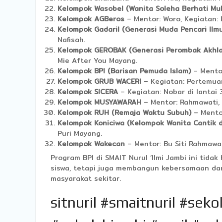
Kelompok Wasobel (Wanita Soleha Berhati Mul
Kelompok AGBeros
– Mentor: Woro, Kegiatan: 
Kelompok Gadaril (Generasi Muda Pencari Ilm
Nafisah.
Kelompok GEROBAK (Generasi Perombak Akhla
Mie After You Mayang.
Kelompok BPI (Barisan Pemuda Islam)
– Mentor
Kelompok GRUB WACERI
– Kegiatan: Pertemuan 
Kelompok SICERA
– Kegiatan: Nobar di lantai 3,
Kelompok MUSYAWARAH
– Mentor: Rahmawati, K
Kelompok RUH (Remaja Waktu Subuh)
– Mentor
Kelompok Koniciwa (Kelompok Wanita Cantik 
Puri Mayang.
Kelompok Wakecan
– Mentor: Bu Siti Rahmawat
Program BPI di SMAIT Nurul ‘Ilmi Jambi ini ti
siswa, tetapi juga membangun kebersamaan da
masyarakat sekitar.
sitnuril #smaitnuril #sek