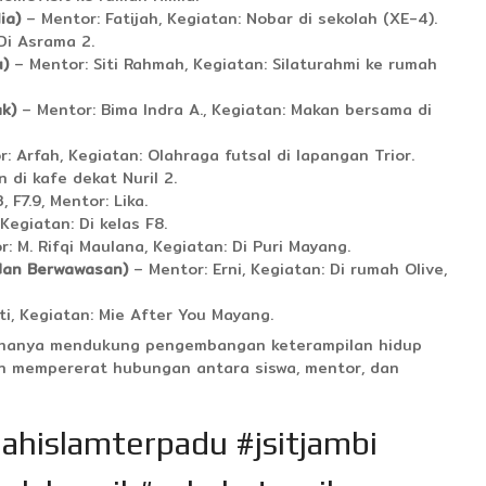
ia)
– Mentor: Fatijah, Kegiatan: Nobar di sekolah (XE-4).
Di Asrama 2.
u)
– Mentor: Siti Rahmah, Kegiatan: Silaturahmi ke rumah
k)
– Mentor: Bima Indra A., Kegiatan: Makan bersama di
: Arfah, Kegiatan: Olahraga futsal di lapangan Trior.
di kafe dekat Nuril 2.
 F7.9, Mentor: Lika.
egiatan: Di kelas F8.
: M. Rifqi Maulana, Kegiatan: Di Puri Mayang.
dan Berwawasan)
– Mentor: Erni, Kegiatan: Di rumah Olive,
i, Kegiatan: Mie After You Mayang.
dak hanya mendukung pengembangan keterampilan hidup
n mempererat hubungan antara siswa, mentor, dan
olahislamterpadu #jsitjambi