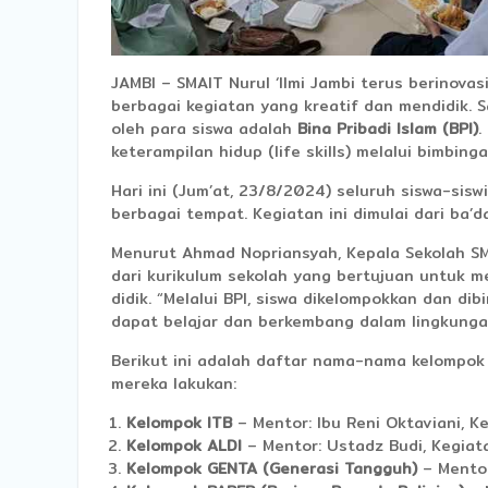
JAMBI – SMAIT Nurul ‘Ilmi Jambi terus berinova
berbagai kegiatan yang kreatif dan mendidik. 
oleh para siswa adalah
Bina Pribadi Islam (BPI)
.
keterampilan hidup (life skills) melalui bimbin
Hari ini (Jum’at, 23/8/2024) seluruh siswa-sisw
berbagai tempat. Kegiatan ini dimulai dari ba’d
Menurut Ahmad Nopriansyah, Kepala Sekolah SM
dari kurikulum sekolah yang bertujuan untuk 
didik. “Melalui BPI, siswa dikelompokkan dan d
dapat belajar dan berkembang dalam lingkunga
Berikut ini adalah daftar nama-nama kelompok
mereka lakukan:
Kelompok ITB
– Mentor: Ibu Reni Oktaviani, Ke
Kelompok ALDI
– Mentor: Ustadz Budi, Kegiata
Kelompok GENTA (Generasi Tangguh)
– Mentor