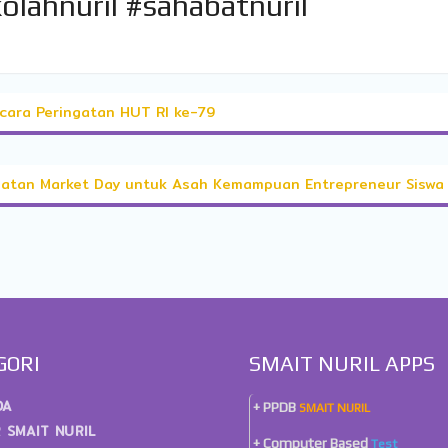
olahnuril #sahabatnuril
acara Peringatan HUT RI ke-79
egiatan Market Day untuk Asah Kemampuan Entrepreneur Siswa
GORI
SMAIT NURIL APPS
DA
+ PPDB
SMAIT NURIL
 SMAIT NURIL
+ Computer Based
Test