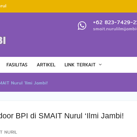
rul
Resmi
+62 823-7429-2
smait.nurulilmijamb
P
bi
FASILITAS
ARTIKEL
LINK TERKAIT
AIT Nurul ‘Ilmi Jambi!
oor BPI di SMAIT Nurul ‘Ilmi Jambi!
T NURIL